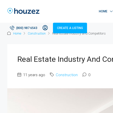
HOME
(800) 987 6543
CREATE A LISTING
Home
Construction
Real Estate Industry and Competitors
Real Estate Industry And Co
11 years ago
Construction
0