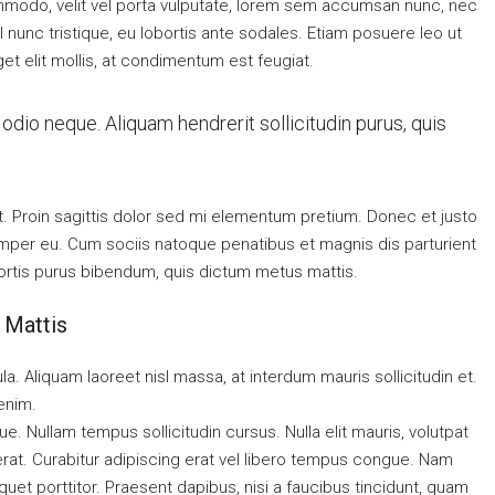
ommodo, velit vel porta vulputate, lorem sem accumsan nunc, nec
l nunc tristique, eu lobortis ante sodales. Etiam posuere leo ut
eget elit mollis, at condimentum est feugiat.
odio neque. Aliquam hendrerit sollicitudin purus, quis
at. Proin sagittis dolor sed mi elementum pretium. Donec et justo
mper eu. Cum sociis natoque penatibus et magnis dis parturient
obortis purus bibendum, quis dictum metus mattis.
 Mattis
la. Aliquam laoreet nisl massa, at interdum mauris sollicitudin et.
 enim.
gue. Nullam tempus sollicitudin cursus. Nulla elit mauris, volutpat
 erat. Curabitur adipiscing erat vel libero tempus congue. Nam
uet porttitor. Praesent dapibus, nisi a faucibus tincidunt, quam