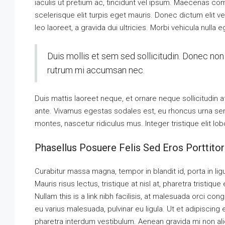
iaculis ut pretium ac, tincidunt vel ipsum. Maecenas c
scelerisque elit turpis eget mauris. Donec dictum elit ve
leo laoreet, a gravida dui ultricies. Morbi vehicula nulla 
Duis mollis et sem sed sollicitudin. Donec non 
rutrum mi accumsan nec.
Duis mattis laoreet neque, et ornare neque sollicitudin 
ante. Vivamus egestas sodales est, eu rhoncus urna se
montes, nascetur ridiculus mus. Integer tristique elit l
Phasellus Posuere Felis Sed Eros Porttitor
Curabitur massa magna, tempor in blandit id, porta in ligu
Mauris risus lectus, tristique at nisl at, pharetra tristique
Nullam this is a link nibh facilisis, at malesuada orci con
eu varius malesuada, pulvinar eu ligula. Ut et adipiscing
pharetra interdum vestibulum. Aenean gravida mi non aliq