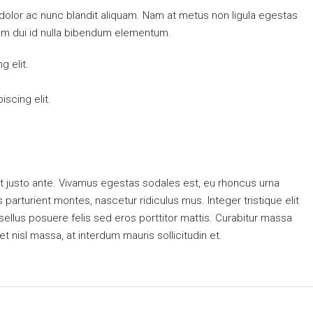
 dolor ac nunc blandit aliquam. Nam at metus non ligula egestas
um dui id nulla bibendum elementum.
g elit.
scing elit.
t justo ante. Vivamus egestas sodales est, eu rhoncus urna
arturient montes, nascetur ridiculus mus. Integer tristique elit
ellus posuere felis sed eros porttitor mattis. Curabitur massa
et nisl massa, at interdum mauris sollicitudin et.