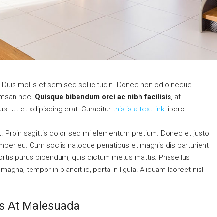
. Duis mollis et sem sed sollicitudin. Donec non odio neque.
cumsan nec.
Quisque bibendum orci ac nibh facilisis
, at
s. Ut et adipiscing erat. Curabitur
this is a text link
libero
at. Proin sagittis dolor sed mi elementum pretium. Donec et justo
mper eu. Cum sociis natoque penatibus et magnis dis parturient
obortis purus bibendum, quis dictum metus mattis. Phasellus
agna, tempor in blandit id, porta in ligula. Aliquam laoreet nisl
sis At Malesuada